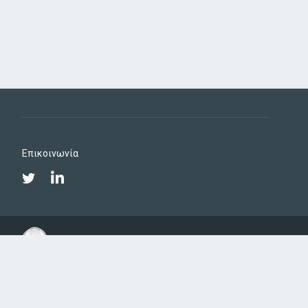
Επικοινωνία
Twitter
LinkedIn
ΟΠΕΚΕΠΕ
Πολιτική & Όροι χρήσης
Αλλαγή
γλώσσας